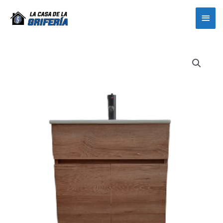
Ir
Men
al
contenido
prin
COMBO
MUEBLE
MUE50*47*85
cantidad