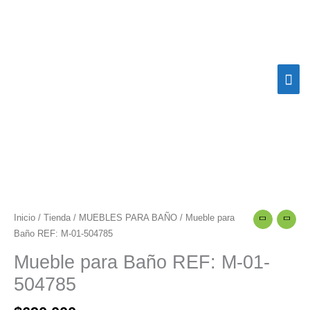
Ir
Me
al
contenido
prin
Mueble
para
Baño
Inicio
/
Tienda
/
MUEBLES PARA BAÑO
/ Mueble para
REF:
Baño REF: M-01-504785
M-
Mueble para Baño REF: M-01-
01-
504785
504785
cantidad