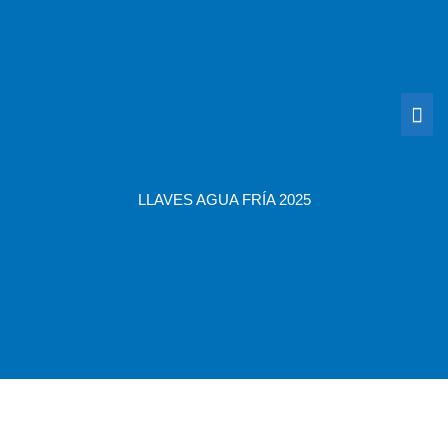
Ir
Me
al
contenido
prin
LLAVES AGUA FRÍA 2025