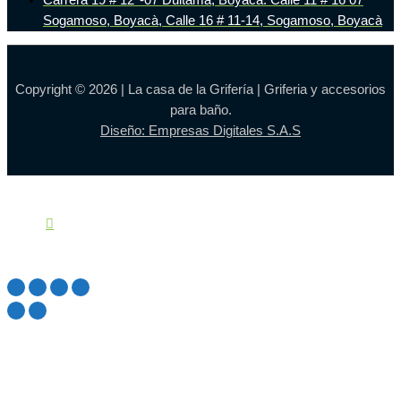
Carrera 19 # 12ª-07 Duitama, Boyacá. Calle 11 # 16 07
Sogamoso, Boyacà, Calle 16 # 11-14, Sogamoso, Boyacà
Copyright © 2026 | La casa de la Grifería | Griferia y accesorios
para baño.
Diseño: Empresas Digitales S.A.S