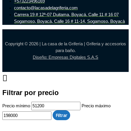
+573223496169
contacto@lacasadelagriferia.com
Carrera 19 # 12ª-07 Duitama, Boyacá. Calle 11 # 16 07
Sogamoso, Boyacà, Calle 16 # 11-14, Sogamoso, Boyacà
Copyright © 2026 | La casa de la Grifería | Griferia y accesorios
para baño.
Diseño: Empresas Digitales S.A.S
Filtrar por precio
Precio mínimo
Precio máximo
Filtrar