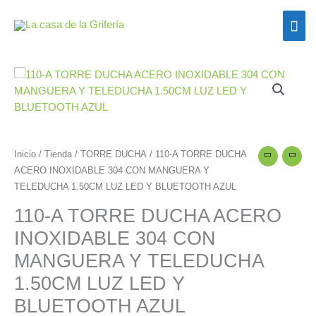
Ir
Me
al
contenido
prin
110-
A
TORRE
DUCHA
ACERO
Inicio
/
Tienda
/
TORRE DUCHA
/ 110-A TORRE DUCHA
INOXIDABLE
ACERO INOXIDABLE 304 CON MANGUERA Y
304
TELEDUCHA 1.50CM LUZ LED Y BLUETOOTH AZUL
CON
MANGUERA
110-A TORRE DUCHA ACERO
Y
INOXIDABLE 304 CON
TELEDUCHA
1.50CM
MANGUERA Y TELEDUCHA
LUZ
1.50CM LUZ LED Y
LED
BLUETOOTH AZUL
Y