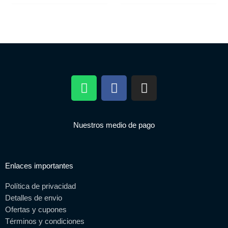
W
F
I
h
a
n
a
c
s
t
e
t
Nuestros medio de pago
s
b
a
a
o
g
p
o
r
Enlaces importantes
p
k
a
m
Política de privacidad
Detalles de envio
Ofertas y cupones
Términos y condiciones