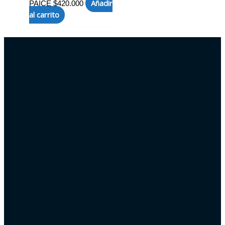
Añadir
PAICE
$
420.000
al carrito