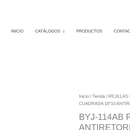
INICIO
CATÁLOGOS
PRODUCTOS
CONTA
BYJ-
Inicio
/
Tienda
/
REJILLAS
114AB
CUADRADA 10*10 ANTI
REJILLA
BYJ-114AB 
CUADRADA
ANTIRETOR
10*10