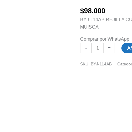
ANTIRETORNO
$
98.000
ENVEJECIDA
MUISCA
BYJ-114AB REJILLA 
cantidad
MUISCA
Comprar por WhatsApp
Añ
-
+
SKU:
BYJ-114AB
Categor