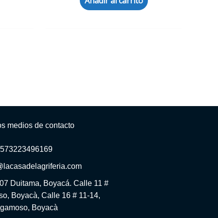
Añadir al carrito
os medios de contacto
+573223496169
@lacasadelagriferia.com
-07 Duitama, Boyacá. Calle 11 #
o, Boyacà, Calle 16 # 11-14,
gamoso, Boyacà