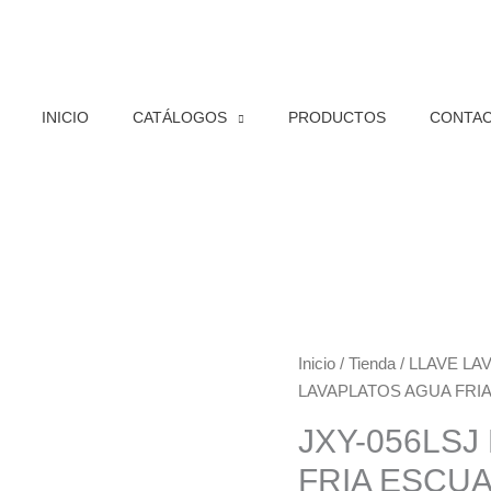
INICIO
CATÁLOGOS
PRODUCTOS
CONTA
JXY-
Inicio
/
Tienda
/
LLAVE LA
056LSJ
LAVAPLATOS AGUA FRIA
LLAVE
JXY-056LSJ
LAVAPLATOS
FRIA ESCUA
AGUA