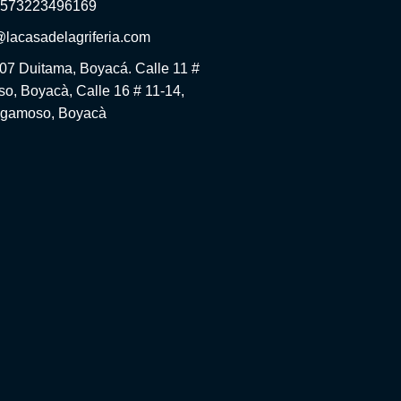
+573223496169
@lacasadelagriferia.com
-07 Duitama, Boyacá. Calle 11 #
o, Boyacà, Calle 16 # 11-14,
gamoso, Boyacà