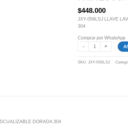
FRIA
$
448.000
ESCUALIZABLE
DORADA
JXY-056LSJ LLAVE L
304
304
cantidad
Comprar por WhatsApp
Añ
-
+
SKU:
JXY-056LSJ
Catego
ESCUALIZABLE DORADA 304