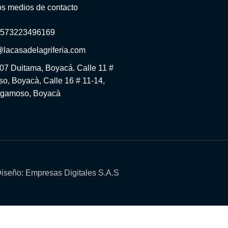
os medios de contacto
+573223496169
@lacasadelagriferia.com
-07 Duitama, Boyacá. Calle 11 #
o, Boyacà, Calle 16 # 11-14,
gamoso, Boyacà
iseño: Empresas Digitales S.A.S