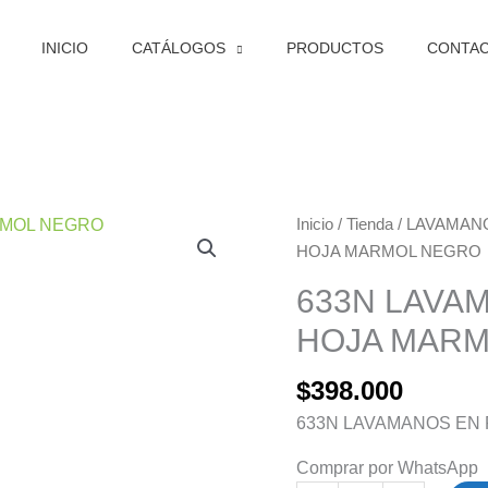
INICIO
CATÁLOGOS
PRODUCTOS
CONTA
633N
Inicio
/
Tienda
/
LAVAMAN
LAVAMANOS
HOJA MARMOL NEGRO
EN
633N LAVA
PORCELANA
HOJA MAR
HOJA
MARMOL
$
398.000
NEGRO
cantidad
633N LAVAMANOS EN
Comprar por WhatsApp