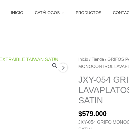
INICIO
CATÁLOGOS
PRODUCTOS
CONTA
JXY-
Inicio
/
Tienda
/
GRIFOS P
054
MONOCONTROL LAVAPLA
GRIFO
JXY-054 G
MONOCONTROL
LAVAPLATO
LAVAPLATOS
EXTRAIBLE
SATIN
TAIWAN
SATIN
$
579.000
cantidad
JXY-054 GRIFO MONO