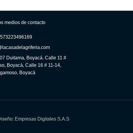
os medios de contacto
+573223496169
@lacasadelagriferia.com
-07 Duitama, Boyacá. Calle 11 #
o, Boyacà, Calle 16 # 11-14,
gamoso, Boyacà
iseño: Empresas Digitales S.A.S