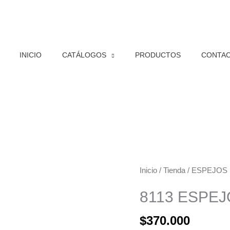
INICIO
CATÁLOGOS
PRODUCTOS
CONTA
8113
Inicio
/
Tienda
/
ESPEJOS 
ESPEJO
8113 ESPEJ
LED
OVALADO
$
370.000
80*60