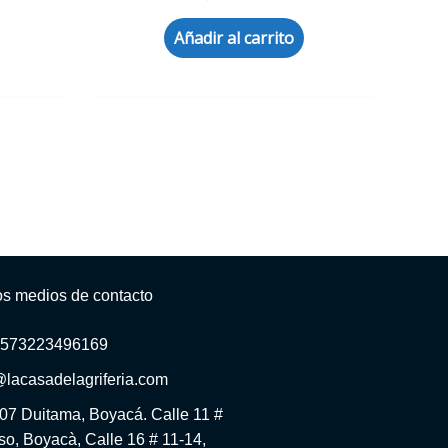
Añadir al carrito
os medios de contacto
+573223496169
@lacasadelagriferia.com
-07 Duitama, Boyacá. Calle 11 #
o, Boyacà, Calle 16 # 11-14,