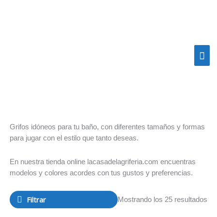
Ir
Me
al
contenido
prin
Or
Grifos idóneos para tu baño, con diferentes tamaños y formas
por
para jugar con el estilo que tanto deseas.
pop
En nuestra tienda online lacasadelagriferia.com encuentras
modelos y colores acordes con tus gustos y preferencias.
Filtrar
Mostrando los 25 resultados