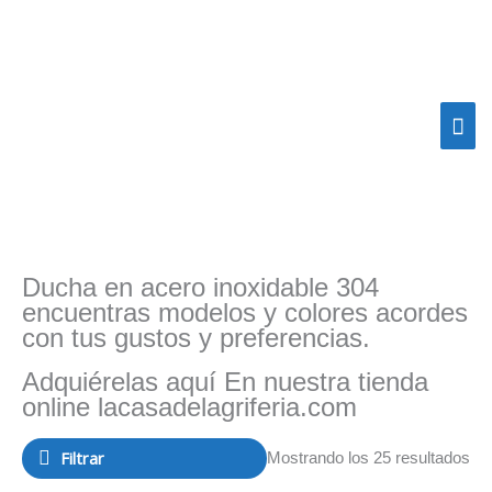
Ir
Me
al
contenido
prin
Ducha en acero inoxidable 304
Or
por
encuentras modelos y colores acordes
pop
con tus gustos y preferencias.
Adquiérelas aquí En nuestra tienda
online lacasadelagriferia.com
Filtrar
Mostrando los 25 resultados